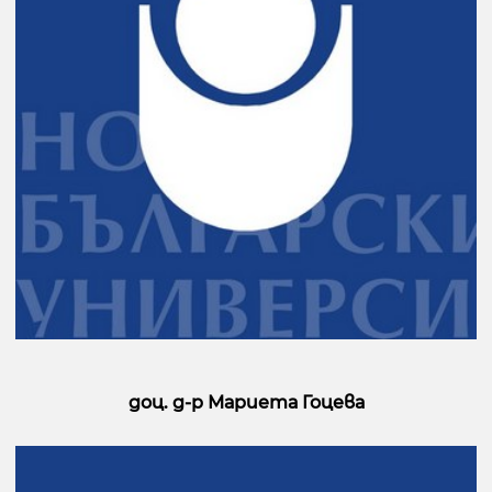
доц. д-р Мариета Гоцева