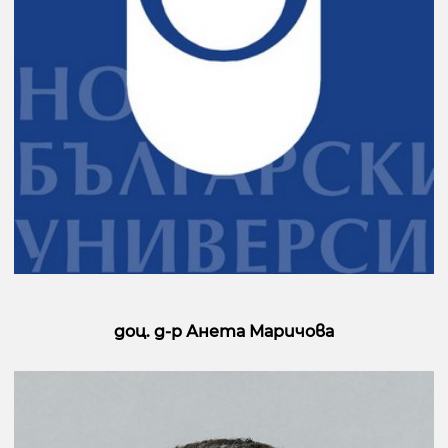
доц. д-р Анета Маричова