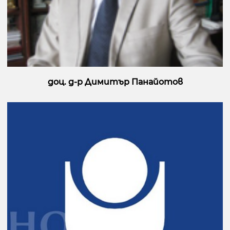
доц. д-р Димитър Панайотов