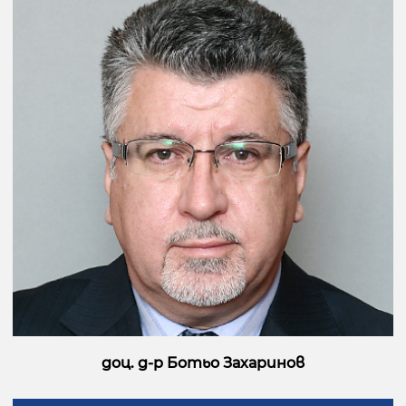
доц. д-р Ботьо Захаринов