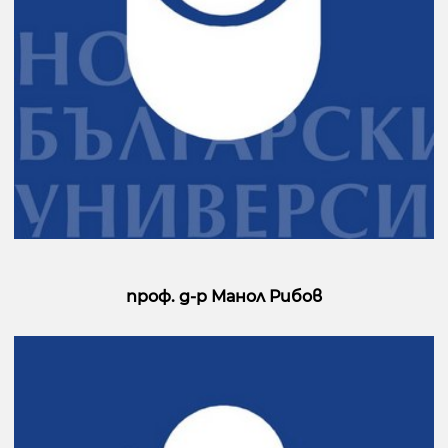
проф. д-р Манол Рибов