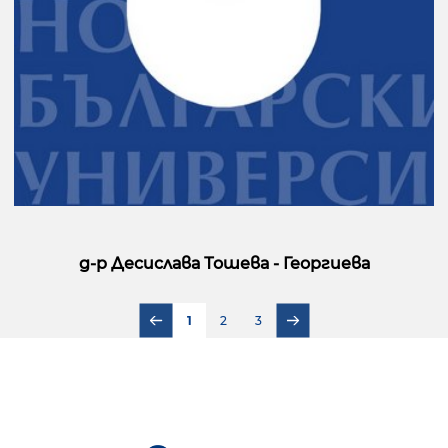
д-р Десислава Тошева - Георгиева
1
2
3