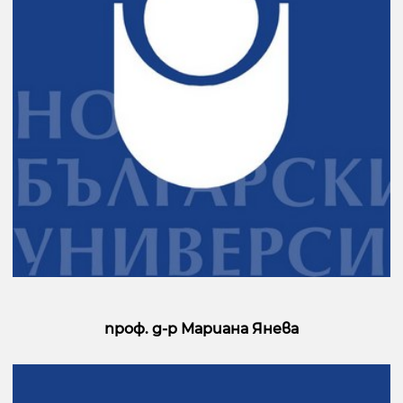
проф. д-р Мариана Янева