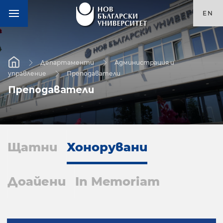
EN
Департаменти
Администрация и
управление
Преподаватели
Преподаватели
Щатни
Хонорувани
Доайени
In Memoriam