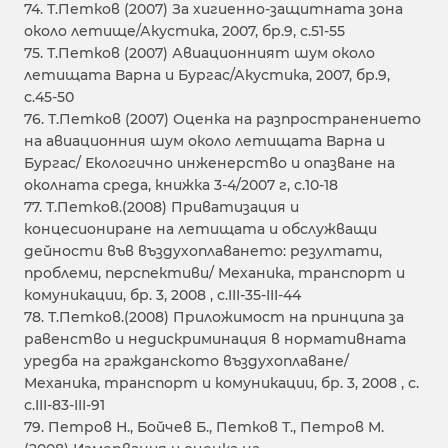
74. Т.Петков (2007) За хигиенно-защитната зона
около летище/Акустика, 2007, бр.9, с.51-55
75. Т.Петков (2007) Авиационният шум около
летищата Варна и Бургас/Акустика, 2007, бр.9,
с.45-50
76. Т.Петков (2007) Оценка на разпространението
на авиационния шум около летищата Варна и
Бургас/ Екологично инженерство и опазване на
околната среда, книжка 3-4/2007 г, с.10-18
77. Т.Петков.(2008) Приватизация и
концесиониране на летищата и обслужващи
дейности във въздухоплаването: резултати,
проблеми, перспективи/ Механика, транспорт и
комуникации, бр. 3, 2008 , с.III-35-III-44
78. Т.Петков.(2008) Приложимост на принципа за
равенство и недискриминация в нормативната
уредба на гражданското въздухоплаване/
Механика, транспорт и комуникации, бр. 3, 2008 , с.
с.III-83-III-91
79. Петров Н., Бойчев Б., Петков Т., Петров М.