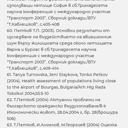
използващи летище София в сб.Тринадесета
научна конференция с международно участие
“Транспорт 2003”. Сборник доклади./ВТУ
“Т.Каблешков”, с.405-408
60. Петков Т.П. (2003). Основни резултати от
изследване на въздействието на авиационния
шум върху жилищната среда около летищата
Варна и Бургас в сб.Тринадесета научна
конференция с международно участие
“Транспорт 2003”. Сборник доклади./ВТУ
“Т.Каблешков”, с.409-414
61. Tanya Turnovska, Jeni Staykova, Tonko Petkov
(2004). Health assessment of populations living close
to the airport of Bourgas, Bulgaria/Arh Hig Rada
Toksikol 2004;55:5-10
62. Т.Петков (2004) Актуални проблеми на
българското гражданско въздухоплаване/в-к
Икономически живот, 28.04.2004 г, бр. 28(брошура
506)
63. T.Петков, И.Ангелов, М.Георгиев (2004) Оценка