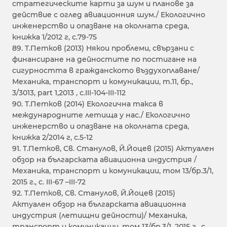
стратегическите карти за шум и планове за
действие с оглед авиационния шум./ Екологично
инженерство и опазване на околната среда,
книжка 1/2012 г, с.79-75
89. T.Петков (2013) Някои проблеми, свързани с
финансиране на дейностите по постигане на
сигурността в гражданското въздухоплаване/
Механика, транспорт и комуникации, т.11, бр.,
3/3013, part 1,2013 , с.III-104-III-112
90. Т.Петков (2014) Екологична такса в
международните летища у нас./ Екологично
инженерство и опазване на околната среда,
книжка 2/2014 г, с.5-12
91. T.Петков, Св. Станулов, Й.Йоцев (2015) Aктуален
обзор на българската авиационна индустрия /
Механика, транспорт и комуникации, том 13/бр.3/1,
2015 г., с. III-67 –III-72
92. T.Петков, Св. Станулов, Й.Йоцев (2015)
Aктуален обзор на българската авиационна
индустрия (летищни дейности)/ Механика,
транспорт и комуникации, том 13/бр.3/1, 2015 г., с.