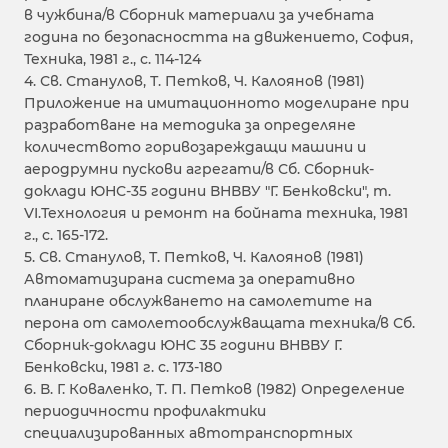
в чужбина/в Сборник материали за учебната
година по безопасността на движението, София,
Техника, 1981 г., с. 114-124
4. Св. Станулов, Т. Петков, Ч. Калоянов (1981)
Приложение на имитационното моделиране при
разработване на методика за определяне
количеството горивозареждащи машини и
аеродрумни пускови агрегати/в Сб. Сборник-
доклади ЮНС-35 години ВНВВУ "Г. Бенковски", т.
VI.Технология и ремонт на бойната техника, 1981
г., с. 165-172.
5. Св. Станулов, Т. Петков, Ч. Калоянов (1981)
Автоматизирана система за оперативно
планиране обслужването на самолетите на
перона от самолетообслужващата техника/в Сб.
Сборник-доклади ЮНС 35 години ВНВВУ Г.
Бенковски, 1981 г. с. 173-180
6. В. Г. Коваленко, Т. П. Петков (1982) Определение
периодичности профилактики
специализированных автотранспортных