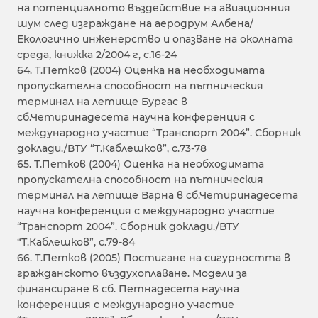
на потенциалното въздействие на авиационния
шум след изграждане на аеродрум Албена/
Екологично инженерство и опазване на околната
среда, книжка 2/2004 г, с.16-24
64. Т.Петков (2004) Оценка на необходимата
пропускателна способност на пътническия
терминал на летище Бургас в
сб.Четиринадесета научна конференция с
международно участие “Транспорт 2004”. Сборник
доклади./ВТУ “Т.Каблешков”, с.73-78
65. Т.Петков (2004) Оценка на необходимата
пропускателна способност на пътническия
терминал на летище Варна в сб.Четиринадесета
научна конференция с международно участие
“Транспорт 2004”. Сборник доклади./ВТУ
“Т.Каблешков”, с.79-84
66. Т.Петков (2005) Постигане на сигурността в
гражданското въздухоплаване. Модели за
финансиране в сб. Петнадесета научна
конференция с международно участие