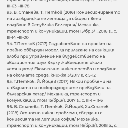
III-63 –III-78
93. В. Станева, Т. Петков (2016) Концесионирането
на гражданските летища за обществено
ползване в Република България/ Механика,
транспорт и комуникации, том 15/бр.3/1, 2016 г., с.
III-14 –III-20
94. Т.Петков (2017) Разработване на проект на
правно обвързан модел за прилагане на санкции/
глоби при управление на въздействието на
авиационния шум върху живеещите около
летищата/ Екологично инженерство и опазване
на околната среда, книжка 3/2017 г, с.5-12
95. Т.Петков, Й. Йоцев (2017) Някои проблеми на
инвазията на нискоразходните превозвачи на
българския пазар/ Механика, транспорт и
комуникации, том 15/бр.3/1, 2017 г., с. III-1 –III-6
96. В. Станева, Т. Петков, Й.Йоцев, Хр.Станев
(2018) Относно някои проблеми, свързани с
концесията на летище софия/ Механика,
транспорт и комуникации, том 16/бр.3/1, 2018 г., с.