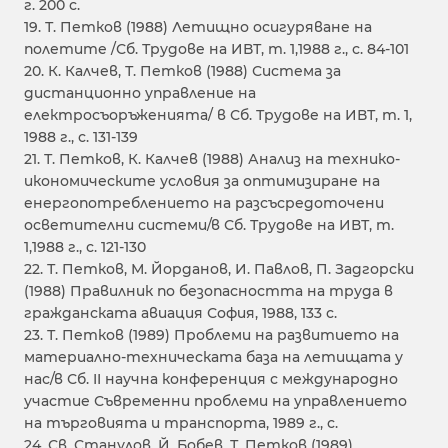
г. 200 с.
19. Т. Петков (1988) Летищно осигуряване на
полетите /Сб. Трудове на ИВТ, т. 1,1988 г., с. 84-101
20. К. Калчев, Т. Петков (1988) Система за
дистанционно управление на
електросъоръженията/ в Сб. Трудове на ИВТ, т. 1,
1988 г., с. 131-139
21. Т. Петков, К. Калчев (1988) Анализ на технико-
икономическите условия за оптимизиране на
енергопотреблението на разсъсредоточени
осветителни системи/в Сб. Трудове на ИВТ, т.
1,1988 г., с. 121-130
22. Т. Петков, М. Йорданов, И. Павлов, П. Задгорски
(1988) Правилник по безопасността на труда в
гражданската авиация София, 1988, 133 с.
23. Т. Петков (1989) Проблеми на развитието на
материално-техническата база на летищата у
нас/в Сб. II научна конференция с международно
участие Съвременни проблеми на управлението
на търговията и транспорта, 1989 г., с.
24. Св. Станулов, Й. Бобев, Т. Петков (1989)