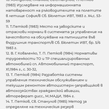
(1983) Изследване на информационната
натовареност на ръководителите на полетите
в летище София/в Сб. Бюлетин ИВТ, 1983 г. Х4,с. 53-
59
11. Т.Петков (1983) Място на заводските и
отраслови нормали в системата за управление на
качеството на обслужване на пътниците във
въздушния транспорт/в Сб. Бюлетин ИВТ, бр. 5/6
1983 г.
12. В. Г. Коваленко, Т. П. Петков (1984) Нормативы
трудоемкости ТО и ТР специализированных
автомобилей сп. Автомобильный транспорт,
Х1,1984 г., с. 30-32,
13. Т. Петков (1984) Разработка системы
управления техническим обслуживанием и
текущим ремонтом автоцистерн-заправщиков в
автохозяйствах гражданской авиации,
автореферат дисс., М.:МАДИ, 1984 г.
14. Т. Петков, Св. Станулов (1985) Метод за
определяне на техническия резерв