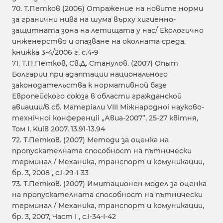
70. Т.Петков (2006) Отражение на новите норми
за гранични нива на шума върху хигиенно-
защитната зона на летищата у нас/ Екологично
инженерство и опазване на околната среда,
книжка 3-4/2006 г, с.4-9
71. Т.П.Петков, Св.Д. Станулов. (2007) Опыт
Болгарии при адаптации национального
законодательства к нормативной базе
Европейского союза в области гражданской
авиации/в сб. Матерiали VIII Мiжнародноi науково-
технiчноi конференцii „Авиа-2007”, 25-27 квiтня,
Том I, Kиiв 2007, 13.91-13.94
72. Т.Петков. (2007) Методи за оценка на
пропускателната способност на пътнически
терминал / Механика, транспорт и комуникации,
бр. 3, 2008 , с.I-29-I-33
73. Т.Петков. (2007) Имитационен модел за оценка
на пропускателната способност на пътнически
терминал / Механика, транспорт и комуникации,
бр. 3, 2007, Част I , с.I-34-I-42