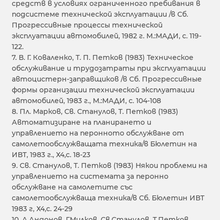
средств в условиях ограниченного пребивания в
подсистеме технической эксплуатации /в Сб.
Прогрессивные процессы технической
эксплуатации автомобилей, 1982 г. М.:МАДИ, с. 119-
122.
7. В. Г. Коваленко, Т. П. Петков (1983) Техническое
обслуживание и трудозатраты при эксплуатации
автоцистерн-заправщиков /в Сб. Прогрессивные
формы организации технической эксплуатации
автомобилей, 1983 г., М.:МАДИ, с. 104-108
8. Пл. Марков, Св. Станулов, Т. Петков (1983)
Автоматизиране на планирането и
управлението на перонното обслужване от
самолетообслужващата техника/в Бюлетин на
ИВТ, 1983 г., Х4,с. 18-23
9. Св. Станулов, Т. Петков (1983) Някои проблеми на
управлението на системата за перонно
обслужване на самолетите със
самолетообслужваща техника/в Сб. Бюлетин ИВТ
1983 г, Х4,с. 24-29
10. А.Андонов, Г.Милков, Св.Станулов, Т.Петков