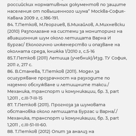
российских нормативных документов по защите
населения от повышенного шума” Москва-София-
Кавала 2009 г, с.186-191.
84. T.Петков, М.Георгиев, Б.Михайлов, А.Михневски
(2010) Разполагане на системи за мониторинг на
авиационния шум около летищата Варна И
Бургас/ Екологично инженерство и опазване на
околната среда, книжка 1/2010 г, с.5-16
85.Т.Петков (2011) Летища (учебник)/Изд. ТУ София,
2011 г, 217 с.
86. В.Станева, Т.Петков (2011). Модел за
осигуряване прозрачност на разходите по
наземно обслужване и летищните такси./
Механика, транспорт и комуникации, бр. 3, part
1,2011 , с.III-7-III-15
87. Т.Петков (2011). Прогноза за шумовата
обстановка около летищата Бургас и Варна/./
Механика, транспорт и комуникации, бр. 3, part
1,2011 , с.III-51-III-60.
88. Т.Петков (2012) Опит за анализ на