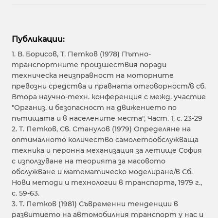
Публикации:
1. В. Борисов, Т. Петков (1978) Пътно-
транспортните произшествия поради
техническа неизправност на моторните
превозни средства и правната отговорност/в сб.
Втора научно-техн. конференция с межд. участие
"Организ. и безопасност на движението по
пътищата и в населените места", Част. 1, с. 23-29
2. Т. Петков, Св. Станулов (1979) Определяне на
оптималното количество самолетообслужваща
техника и перонна механизация за летище София
с използуване на теорията за масовото
обслужване и математическо моделиране/в Сб.
Нови методи и технологии в транспорта, 1979 г.,
с. 59-63.
3. Т. Петков (1981) Съвременни тенденции в
развитието на автомобилния транспорт у нас и