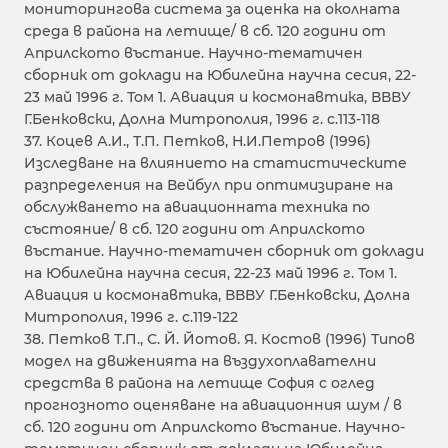
мониторингова система за оценка на околната
среда в района на летище/ в сб. 120 години от
Априлското въстание. Научно-тематичен
сборник от доклади на Юбилейна научна сесия, 22-
23 май 1996 г. Том 1. Авиация и космонавтика, ВВВУ
Г.Бенковски, Долна Митрополия, 1996 г. с.113-118
37. Коцев А.И., Т.П. Петков, Н.И.Петров (1996)
Изследване на влиянието на статистическите
разпределения на Вейбул при оптимизиране на
обслужването на авиационната техника по
състояние/ в сб. 120 години от Априлското
въстание. Научно-тематичен сборник от доклади
на Юбилейна научна сесия, 22-23 май 1996 г. Том 1.
Авиация и космонавтика, ВВВУ Г.Бенковски, Долна
Митрополия, 1996 г. с.119-122
38. Петков Т.П., С. Й. Йотов. Я. Костов (1996) Типов
модел на движенията на въздухоплавателни
средства в района на летище София с оглед
прогнозното оценяване на авиационния шум / в
сб. 120 години от Априлското въстание. Научно-