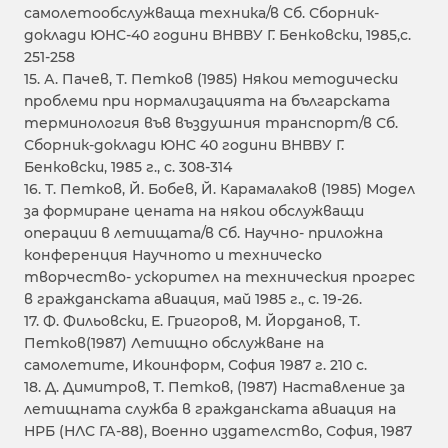
самолетообслужваща техника/в Сб. Сборник-
доклади ЮНС-40 години ВНВВУ Г. Бенковски, 1985,с.
251-258
15. А. Пачев, Т. Петков (1985) Някои методически
проблеми при нормализацията на българската
терминология във въздушния транспорт/в Сб.
Сборник-доклади ЮНС 40 години ВНВВУ Г.
Бенковски, 1985 г., с. 308-314
16. Т. Петков, Й. Бобев, Й. Карамалаков (1985) Модел
за формиране цената на някои обслужващи
операции в летищата/в Сб. Научно- приложна
конференция Научното и техническо
творчество- ускорител на техническия прогрес
в гражданската авиация, май 1985 г., с. 19-26.
17. Ф. Фильовски, Е. Григоров, М. Йорданов, Т.
Петков(1987) Летищно обслужване на
самолетите, Икоинформ, София 1987 г. 210 с.
18. Д. Димитров, Т. Петков, (1987) Наставление за
летищната служба в гражданската авиация на
НРБ (НЛС ГА-88), Военно издателство, София, 1987