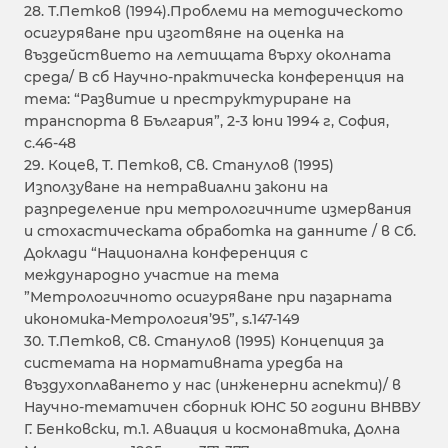
28. Т.Петков (1994).Проблеми на методическото
осигуряване при изготвяне на оценка на
въздействието на летищата върху околната
среда/ В сб Научно-практическа конференция на
тема: “Развитие и преструктуриране на
транспорта в България”, 2-3 юни 1994 г, София,
с.46-48
29. Коцев, Т. Петков, Св. Станулов (1995)
Използуване на нетравиални закони на
разпределение при метрологичните измервания
и стохастическата обработка на данните / в Сб.
Доклади “Национална конференция с
международно участие на тема
”Метрологичното осигуряване при пазарната
икономика-Метрология’95”, s.147-149
30. Т.Петков, Св. Станулов (1995) Концепция за
системата на нормативната уредба на
въздухоплаването у нас (инженерни аспекти)/ в
Научно-тематичен сборник ЮНС 50 години ВНВВУ
Г. Бенковски, т.1. Авиация и космонавтика, Долна