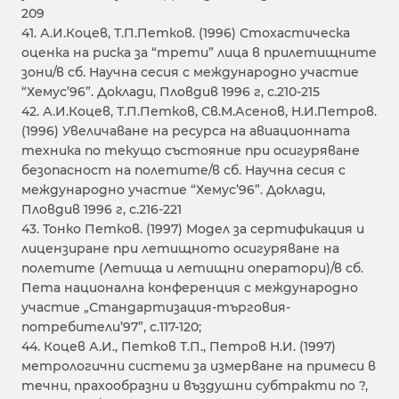
209
41. А.И.Коцев, Т.П.Петков. (1996) Стохастическа
оценка на риска за “трети” лица в прилетищните
зони/в сб. Научна сесия с международно участие
“Хемус’96”. Доклади, Пловдив 1996 г, с.210-215
42. А.И.Коцев, Т.П.Петков, Св.М.Асенов, Н.И.Петров.
(1996) Увеличаване на ресурса на авиационната
техника по текущо състояние при осигуряване
безопасност на полетите/в сб. Научна сесия с
международно участие “Хемус’96”. Доклади,
Пловдив 1996 г, с.216-221
43. Тонко Петков. (1997) Модел за сертификация и
лицензиране при летищното осигуряване на
полетите (Летища и летищни оператори)/в сб.
Пета национална конференция с международно
участие „Стандартизация-търговия-
потребители’97”, с.117-120;
44. Коцев А.И., Петков Т.П., Петров Н.И. (1997)
метрологични системи за измерване на примеси в
течни, прахообразни и въздушни субтракти по ?,