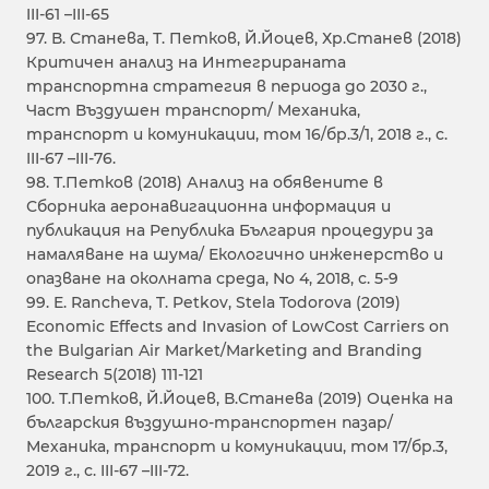
III-61 –III-65
97. В. Станева, Т. Петков, Й.Йоцев, Хр.Станев (2018)
Критичен анализ на Интегрираната
транспортна стратегия в периода до 2030 г.,
Част Въздушен транспорт/ Механика,
транспорт и комуникации, том 16/бр.3/1, 2018 г., с.
III-67 –III-76.
98. Т.Петков (2018) Анализ на обявените в
Сборника аеронавигационна информация и
публикация на Република България процедури за
намаляване на шума/ Екологично инженерство и
опазване на околната среда, No 4, 2018, с. 5-9
99. E. Rancheva, T. Petkov, Stela Todorova (2019)
Economic Effects and Invasion of LowCost Carriers on
the Bulgarian Air Market/Marketing and Branding
Research 5(2018) 111-121
100. Т.Петков, Й.Йоцев, В.Станева (2019) Оценка на
българския въздушно-транспортен пазар/
Механика, транспорт и комуникации, том 17/бр.3,
2019 г., с. III-67 –III-72.