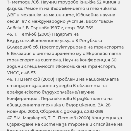
?- методи /Сб. Научни трудове книжка 52 Химия и
физика. Ремонт на въоръжението и техниката.
ДВГ и механика на машините, Юбилейна научна
сесия '97 с международно учстие, ВВОУ "Васил
Левски", В. Търново 1997 г, стр. 366-369
45. Т. Петков (2000) Пазарът на
въздухоплавателните услуги в Република
България/в сб. Преструктуриране на транспорта
в България и интегрирането му с Европейстата
транспортна система, Научна конференция 50
години специалност Икономика на транспорт,
УНСС, с.48-53
46. Т.П.Петков (2000) Проблеми на националната
стандартизационна уредба в областта на
гражданското въздухоплаване/Научна
конференция : Перспективи в развитието на
авиационната техника и възоръжение, ВА, 28
ноември 2000, Сборник с доклади, с.283-289
47. Б.И. Маджаров, Т. П. Петков (2000) Концепция за
изграждане на система за търсене и спасяване на
въздухоплавателни средства, търпящи