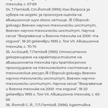
техника, с. 67-69
34. Т.Петков, Ст.Йотов (1995) Към въпроса за
избора на индекс за прогнозна оценка на
авиационния шум около летище ./в Сборник-
доклади Военен научно-технически институт,
Военен научно-технически институт. Научна
сесия “Въоръжение и военна техника на 2000 -та
година”, 18-20 декември 1995 г. Том VII. Авиационна
техника, с. 70-74
35. Ал.Коцев, Т.Петков (1995) Относително
декорелиране на характеристиките на
авиационната техника при краткосрочно
прогнозиране на техническото състояние и
техническия ресурс./в Сборник-доклади Военен
научно-технически институт, Военен научно-
технически институт. Научна сесия “Въоръжение
и военна техника на 2000 -та година”, 18-20
декември 1995 г. Том VII. Авиационна техника, с. 65-
66
36. Йотов С. Й., Т.П.Петков. (1996) Адаптивна