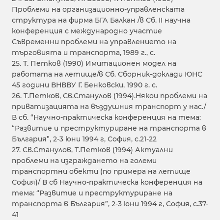
Проблеми на организационно-управленската
структура на фирма БГА Балкан /в Сб. II научна
конференция с международно участие
Съвременни проблеми на управлението на
търговията и транспорта, 1989 г., с.
25. Т. Петков (1990) Имитационен модел на
работата на летище/в Сб. Сборник-доклади ЮНС
45 години ВНВВУ Г. Бенковски, 1990 г. с.
26. T.Петков, Св.Станулов (1994).Някои проблеми на
приватизацията на въздушния транспорт у нас./
В сб. “Научно-практическа конференция на тема:
“Развитие и преструктуриране на транспорта в
България”, 2-3 юни 1994 г, София, с.21-22
27. Св.Станулов, Т.Петков (1994) Актуални
проблеми на изграждането на големи
транспортни обекти (по примера на летище
София)/ В сб Научно-практическа конференция на
тема: “Развитие и преструктуриране на
транспорта в България”, 2-3 юни 1994 г, София, с.37-
41