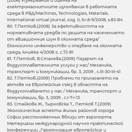
(2008) Измервания и оценка на
електромагнитните излъчвания в работната
среда в РВД/Machines, Technologies, Materials.
International virtual journal, год. II, br.8-9/2008, s.83-84
80. Т.Петков.(2008) За ефективността на
нормативната уредба по защита на населението
от авиационния шум в околната среда/
Екологично инженерство и опазване на околната
среда, книжка 4/2008 г, с.72-81
81. Т.Петков, В.Станева.(2009) Пазарът на
въздухоплавателните услуги у нас/ Механика,
транспорт и комуникации, бр. 3, 2009 , с.III-30-III-41
82. Т.Петков.(2009) Проблеми по прилагането на
актове на Европейския съюз в областта на
въздухоплаването у нас / Механика, транспорт и
комуникации, бр. 3, 2009 , с.I-7-I-13
83. Стайкова Ж., Тырновска Т., Петков Т.(2009)
Экологические аспекты жилых районов города
Софии рассположенных вблизи от аэропорта.
Материалы международной научно-практической
конференции „Гармонизация европейских и