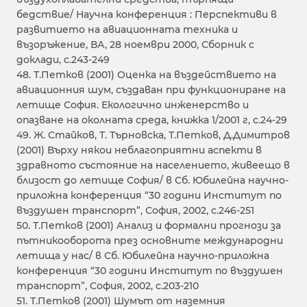
бедствие/ Научна конференция : Перспективи в
развитието на авиационната техника и
възоръжение, ВА, 28 ноември 2000, Сборник с
доклади, с.243-249
48. Т.Петков (2001) Оценка на въздействието на
авиационния шум, създаван при функциониране на
летище София. Екологично инженерство и
опазване на околната среда, книжка 1/2001 г, с.24-29
49. Ж. Стайков, Т. Търновска, Т.Петков, Д.Димитров
(2001) Върху някои неблагоприятни аспекти в
здравното състояние на населението, живеещо в
близост до летище София/ в Сб. Юбилейна научно-
приложна конференция “30 години Институт по
въздушен транспорт”, София, 2002, с.246-251
50. Т.Петков (2001) Анализ и формални прогнози за
пътникооборота през основните международни
летища у нас/ в Сб. Юбилейна научно-приложна
конференция “30 години Институт по въздушен
транспорт”, София, 2002, с.203-210
51. Т.Петков (2001) Шумът от наземния