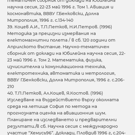
тематичен сборник от доклади на Юбилейна
научна сесия, 22-23 май 1996 г. Том 1. Авиация и
космонавтика, ВВВУ Г.Бенковски, Долна
Митрополия, 1996 г. с.134-140
39. Коцев А.И., Т.П.Петков, Н.И.Петров. (1996)
Методика за прецизни измервания на
електомагнитни полета / в сб. 120 години от
Априлското въстание. Научно-тематичен
сборник от доклади на Юбилейна научна сесия, 22-
23 май 1996 г. Том 2. Математика, физика,
изчислителна и комуникационна техника,
електротехника, автоматика и метрология,
ВВВУ Г.Бенковски, Долна Митрополия, 1996 г. с.206-
210
40. Т.П.Петков, Ал.Коцев, Я.Костов. (1996)
Изследване на въздействието върху околната
среда на летище София по метода на
прогнозната оценка на авиационния шум.
Планиране на изследването и предварителни
резултати./в сб. Научна сесия с международно
участие “Хемусь96”. Доклади, Пловдив 1996 г, с.204-