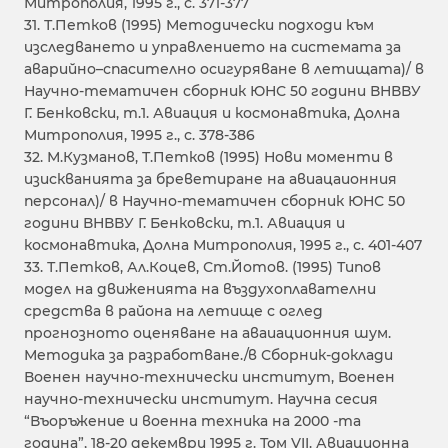
Митрополия, 1995 г., с. 371-377
31. Т.Петков (1995) Методически подходи към
изследването и управлението на системата за
аварийно–спасително осигуряване в летищата)/ в
Научно-тематичен сборник ЮНС 50 години ВНВВУ
Г. Бенковски, т.1. Авиация и космонавтика, Долна
Митрополия, 1995 г., с. 378-386
32. М.Кузманов, Т.Петков (1995) Нови моменти в
изискванията за бреветиране на авиацаионния
персонал)/ в Научно-тематичен сборник ЮНС 50
години ВНВВУ Г. Бенковски, т.1. Авиация и
космонавтика, Долна Митрополия, 1995 г., с. 401-407
33. Т.Петков, Ал.Коцев, Ст.Йотов. (1995) Типов
модел на движенията на въздухоплавателни
средства в района на летище с оглед
прогнозното оценяване на аваиационния шум.
Методика за разработване./в Сборник-доклади
Военен научно-технически институт, Военен
научно-технически институт. Научна сесия
“Въоръжение и военна техника на 2000 -та
година”, 18-20 декември 1995 г. Том VII. Авиационна