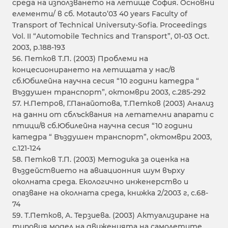
среда на използването на летище София. Основни
елементи/ в сб. Motauto’03 40 years Faculty of
Transport of Technical Universuty-Sofia. Proceedings
Vol. II “Automobile Technics and Transport”, 01-03 Oct.
2003, p.188-193
56. Петков Т.П. (2003) Проблеми на
концесионирането на летищата у нас/в
сб.Юбилейна научна сесия “10 години катедра “
Въздушен транспорт”, октомври 2003, с.285-292
57. Н.Петров, Г.Панайотова, Т.Петков (2003) Aнализ
на данни от сблъсквания на летателни апарати с
птици/в сб.Юбилейна научна сесия “10 години
катедра “ Въздушен транспорт”, октомври 2003,
с.121-124
58. Петков Т.П. (2003) Методика за оценка на
въздействието на авиационния шум върху
околната среда. Екологично инженерство и
опазване на околната среда, книжка 2/2003 г, с.68-
74
59. Т.Петков, А. Терзиева. (2003) Актуализиране на
типовия модел на движенията на самолетите,