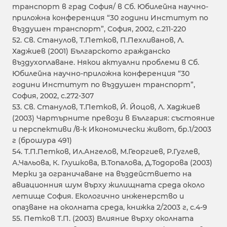
транспорт в град София/ в Сб. Юбилейна научно-
приложна конференция “30 години Институт по
въздушен транспорт”, София, 2002, с.211-220
52. Св. Станулов, Т.Петков, П.Пехливанов, Л.
Хаджиев (2001) Българското гражданско
въздухоплаване. Някои актуални проблеми в Сб.
Юбилейна научно-приложна конференция “30
години Институт по въздушен транспорт”,
София, 2002, с.272-307
53. Св. Станулов, Т.Петков, Й. Йоцов, Л. Хаджиев
(2003) Чартърните превози в България: състояние
и перспективи /в-к Икономически живот, бр.1/2003
г (брошура 491)
54. Т.П.Петков, Ил.Ангелов, М.Георгиев, Р.Гуглев,
А.Чальова, К. Глушкова, В.Топалова, Д.Тодорова (2003)
Мерки за ограничаване на въздействието на
авиационния шум върху жилищната среда около
летище София. Екологично инженерство и
опазване на околната среда, книжка 2/2003 г, с.4-9
55. Петков Т.П. (2003) Влияние върху околната