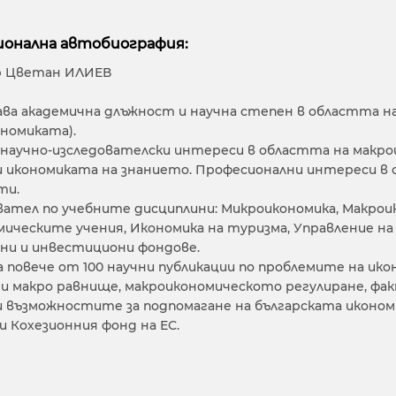
онална автобиография:
р Цветан ИЛИЕВ
а академична длъжност и научна степен в областта на
номиката).
 научно-изследователски интереси в областта на макро
 икономиката на знанието. Професионални интереси в
ти.
ател по учебните дисциплини: Микроикономика, Макрои
мическите учения, Икономика на туризма, Управление н
ни и инвестициони фондове.
 повече от 100 научни публикации по проблемите на ик
 и макро равнище, макроикономическото регулиране, фа
 възможностите за подпомагане на българската иконо
и Кохезионния фонд на ЕС.