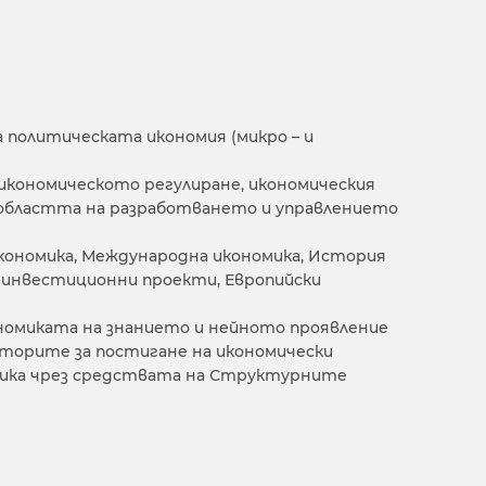
 политическата икономия (микро – и
икономическото регулиране, икономическия
 областта на разработването и управлението
кономика, Международна икономика, История
а инвестиционни проекти, Европийски
ономиката на знанието и нейното проявление
кторите за постигане на икономически
мика чрез средствата на Структурните