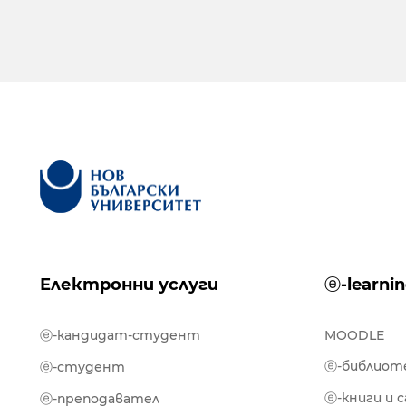
Електронни услуги
ⓔ-learni
ⓔ-кандидат-студент
MOODLE
ⓔ-библиот
ⓔ-студент
ⓔ-книги и 
ⓔ-преподавател