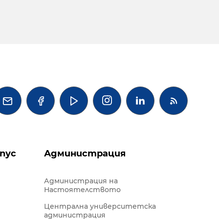




пус
Администрация
Администрация на
Настоятелството
Централна университетска
администрация