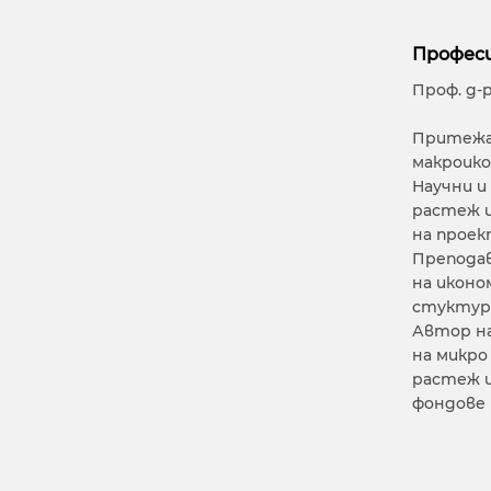
Професи
Проф. д-
Притежав
макроико
Научни и
растеж и
на проек
Преподав
на иконо
стуктур
Автор на
на микро
растеж и
фондове 