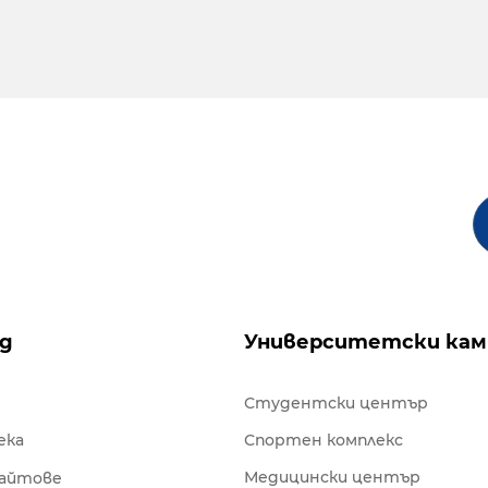
ng
Университетски кам
Студентски център
ека
Спортен комплекс
Медицински център
сайтове