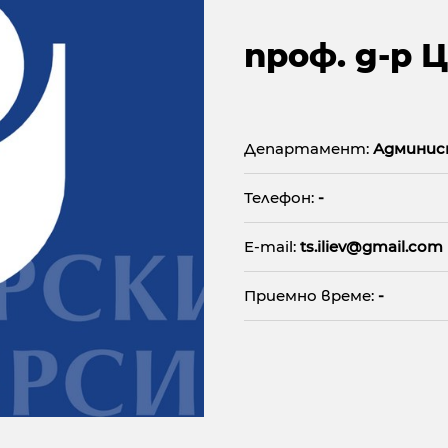
проф. д-р
Департамент:
Админис
Телефон:
-
E-mail:
ts.iliev@gmail.com
Приемно време:
-