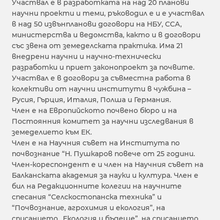
Участвал е в разработката на над 20 планови
научни проекти и теми, ръководил е и е участвал
в над 50 извънпланови договори на НБУ, ССА,
министерства и ведомства, както и в договори
със звена от земеделската практика. Има 21
внедрени научни и научно-технически
разработки и приет законопроект за почвите.
Участвал е в договори за съвместна работа в
колективи от научни институти в чужбина –
Русия, Гърция, Италия, Полша и Германия.
Член е на Европийското почвено бюро и на
Постоянния комитет за научни изследвания в
земеделието към ЕК.
Член е на Научния съвет на Института по
почвознание “Н. Пушкаров повече от 25 години.
Член-кореспондент е и член на Научния съвет на
Балканската академия за науки и култура. Член е
бил на Редакционните колегии на научните
спесания “Селскостопанска техника” и
“Почвознание, агрохимия и екология”, на
списанието „Екология и бъдеще”, на списанието