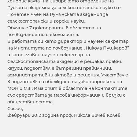
хонорис кауза” на Сибирското отделение на
Руската академия за селскостопански науки и е
Почетен член на Румънската академия за
селскостопански и горски науки.
Обучил е 7 докторанти в областта на
почвознанието и екологията.
В работата си като директор и научен секретар
на Института по почвознание „Никола Пушкаров”
и като главен научен секретар на
Селскостопанската академия е решавал правни
казуси, подготвял е вътрешни правилници,
административни актове и решения. Участвал е
в подготовка и обсъждане на законопроекти на
МОН и МЗГ. Има опит в областта на контактите
със средствата за масова информация и връзки с
обществеността.
София,
Февруари 2012 година проф. Никола Вичев Колев