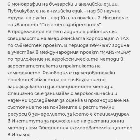
6 монографии на български и английски езици.
Публикувал е на английски език – над 50 научни
труда, на руски – над 10 и на полски – 2. Носител е
на званието “Почетен изобретател”.
В продължение на пет години е работил със
специалисти на американската корпорация АRАХ
по съвместен проект. В периода 1994-1997 година
е участвал в международния проект "MARS-MERA"
по приложение на аерокосмическите методи в
агростатистиката и практиката на
земеделието. Ръководил е изследователски
проекти в областта на почвознанието,
агрофизиката и дистанционните методи.
Специално се е занимавал с аерокосмически и
наземни изследвания за оценка и прогнозиране на
състоянието на почвените и растителни
ресурси в земеделието, за което е специализирал
в Института за приложение на дистанционни
методи към Обединения изследователски център
в Италия.