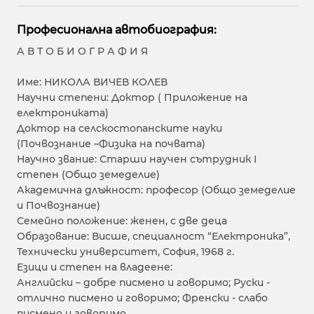
Професионална автобиография:
А В Т О Б И О Г Р А Ф И Я
Име: НИКОЛА ВИЧЕВ КОЛЕВ
Научни степени: Доктор ( Приложение на
електрониката)
Доктор на селскостопанските науки
(Почвознание –Физика на почвата)
Научно звание: Старши научен сътрудник I
степен (Общо земеделие)
Академична длъжност: професор (Общо земеделие
и Почвознание)
Семейно положение: женен, с две деца
Образование: Висше, специалност “Електроника”,
Технически университет, София, 1968 г.
Езици и степен на владеене:
Английски – добре писмено и говоримо; Руски -
отлично писмено и говоримо; Френски - слабо
писмено и говоримо.