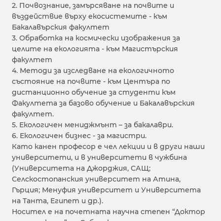
2. Почвознание, замърсяване на почвите и
въздействие върху екосистемите - към
Бакалавърския факултет
3. Обработка на космически изображения за
целите на екологията - към Магистърския
факултет
4. Методи за изследване на екологичното
състояние на почвите - към Центъра по
дистанционно обучение за студенти към
Факултета за базово обучение и Бакалавърския
факултет.
5. Екологичен мениджмънт – за бакалаври.
6. Екологичен бизнес - за магистри.
Като канен професор е чел лекции и в други наши
университети, и в университети в чужбина
(Университета на Джорджия, САЩ;
Селскостопанския университет на Атина,
Гърция; Менуфия университет и Университета
на Танта, Египет и др.).
Носител е на почетната научна степен “Доктор