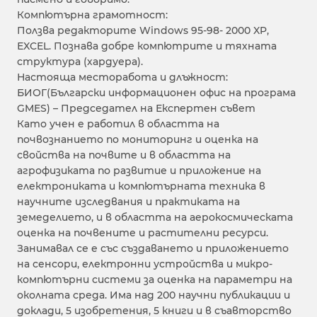
Компютърна грамотност:
Ползва редакторите Windows 95-98- 2000 XP,
ЕXCEL. Познава добре компютрите и тяхната
структура (хардуера).
Настояща месторабота и длъжност:
БИОГ(Български информационен офис на програма
GMES) – Председател на Експертен съвет
Като учен e работил в областта на
почвознанието по мониторинг и оценка на
свойства на почвите и в областта на
агрофизиката по развитие и приложение на
електрониката и компютърната техника в
научните изследвания и практиката на
земеделието, и в областта на аерокосмическата
оценка на почвените и растителни ресурси.
Занимавал се е със създаването и приложението
на сенсори, електронни устройства и микро-
компютърни системи за оценка на параметри на
околната среда. Има над 200 научни публикации и
доклади, 5 изобретения, 5 книги и в съавторство