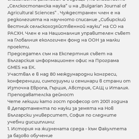
„Селскостопанска наука” и на „Bulgarian Journal of
Agricultural Sciences” . Чуждестранен член е на
редколегията на научното списание „Сибирский
вестник сельскохозяйственной науки” на СО на
РАСХН. Член е на Националния управителен съвет
на Глобалния екологичен фонд на ООН за малки
проекти.
Председател съм на Експертния съвет на
Българския информационен офис на Програма
GMES на ЕК.
Участвал е в над 80 международни конгреси,
конференции, симпозиуми и семинари в страни от
Източна Европа, Гърция, Австрия, САЩ и Италия.
Преподавателска дейност
Чете лекции като гост професор от 2001 година
в Департамента по науки за земята на Нов
Български университет, София по следните
учебни дисциплини:
1. История на жизнената среда - към Факултета
за базово обучение