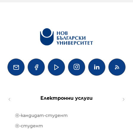




Електронни услуги
ⓔ-кандидат-студент
MOOD
ⓔ-биб
ⓔ-студент