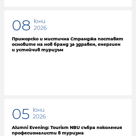
08
юни
2026
Приморско и мистична Странджа поставят
основите на нов бранд за здравен, енергиен
и устойчив туризъм
05
юни
2026
Alumni Evening: Tourism NBU събра поколения
професионалисти в туризма