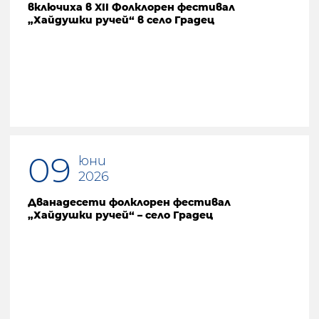
включиха в XII Фолклорен фестивал
„Хайдушки ручей“ в село Градец
09
юни
2026
Дванадесети фолклорен фестивал
„Хайдушки ручей“ – село Градец