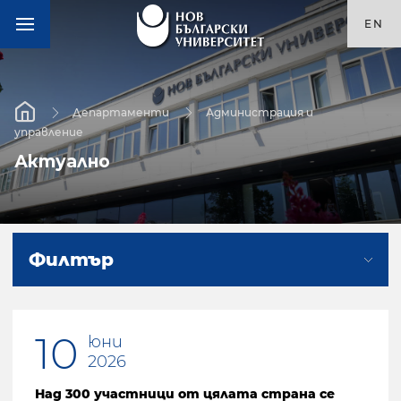
EN
Департаменти
Администрация и
управление
Актуално
Филтър
10
юни
2026
Над 300 участници от цялата страна се