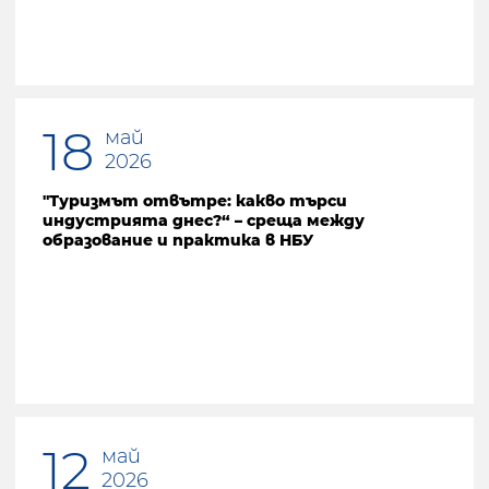
18
май
2026
"Туризмът отвътре: какво търси
индустрията днес?“ – среща между
образование и практика в НБУ
12
май
2026