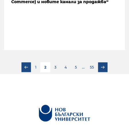
Commerce) и новите канали за продажба“
1
2
3
4
5
...
55