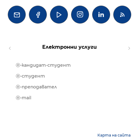




Електронни услуги
ⓔ-кандидат-студент
MOOD
ⓔ-биб
ⓔ-студент
ⓔ-кни
ⓔ-преподавател
ⓔ-trai
ⓔ-mail
Карта на сайта