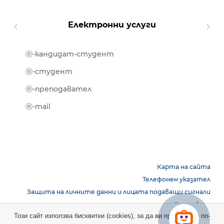
Електронни услуги
ⓔ-кандидат-студент
MOOD
ⓔ-биб
ⓔ-студент
ⓔ-кни
ⓔ-преподавател
ⓔ-trai
ⓔ-mail
Карта на сайта
Телефонен указател
Защита на личните данни и лицата подаващи сигнали
Контакти
Този сайт използва бисквитки (cookies), за да ви предостави по-