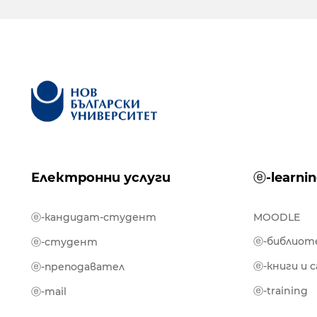
Електронни услуги
ⓔ-learni
ⓔ-кандидат-студент
MOODLE
ⓔ-библиот
ⓔ-студент
ⓔ-книги и 
ⓔ-преподавател
ⓔ-training
ⓔ-mail