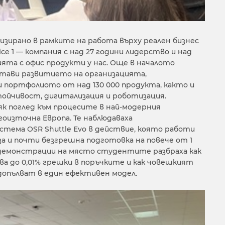
зирано в рамките на работа върху реален бизнес
ice 1 — компания с над 27 години лидерство и над
ията с офис продукти у нас. Още в началото
тави развитието на организацията,
 портфолиото от над 130 000 продукта, както и
тойчивост, дигитализация и роботизация.
к поглед към процесите в най-модерния
оизточна Европа. Те наблюдаваха
тема OSR Shuttle Evo в действие, която работи
рза и почти безгрешна подготовка на повече от 1
з демонстрации на място студентите разбраха как
а до 0,01% грешки в поръчките и как човешкият
допълват в един ефективен модел.