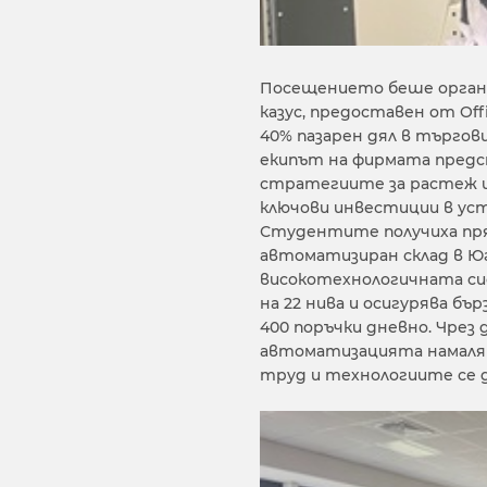
Посещението беше органи
казус, предоставен от Off
40% пазарен дял в търгов
екипът на фирмата предс
стратегиите за растеж и
ключови инвестиции в ус
Студентите получиха пря
автоматизиран склад в Юг
високотехнологичната сис
на 22 нива и осигурява бъ
400 поръчки дневно. Чре
автоматизацията намаляв
труд и технологиите се 