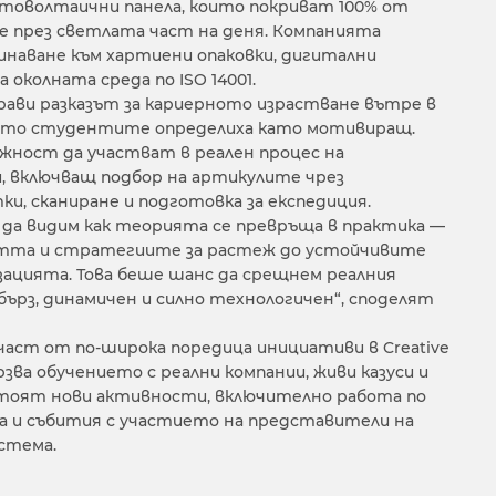
отоволтаични панела, които покриват 100% от
 през светлата част на деня. Компанията
минаване към хартиени опаковки, дигитални
 околната среда по ISO 14001.
рави разказът за кариерното израстване вътре в
ойто студентите определиха като мотивиращ.
жност да участват в реален процес на
, включващ подбор на артикулите чрез
, сканиране и подготовка за експедиция.
 да видим как теорията се превръща в практика —
тта и стратегиите за растеж до устойчивите
зацията. Това беше шанс да срещнем реалния
 бърз, динамичен и силно технологичен“, споделят
аст от по-широка поредица инициативи в Creative
ързва обучението с реални компании, живи казуси и
тоят нови активности, включително работа по
а и събития с участието на представители на
стема.