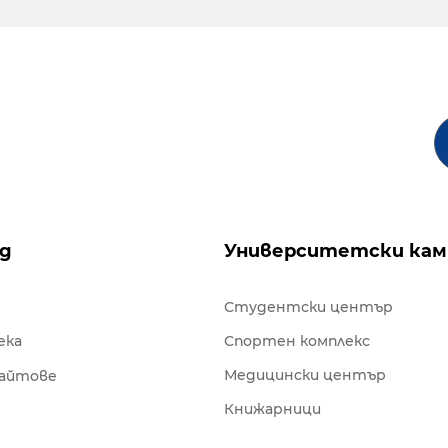
ng
Университетски кам
Студентски център
ека
Спортен комплекс
Медицински център
сайтове
Книжарници