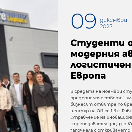
09
декември
2025
Студенти о
модерния а
логистичен
Европа
В средата на ноември сту
предприемачеството“ има
бизнесът отвътре по вре
център на Office 1 в с. Р
„Управление на иновацион
с преподавател доц. д-р 
започнала с откриването на