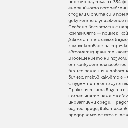
център разполага с 354 ф
енергийното потребление
сподели и опита си в пре
документи и управление на
Особено впечатление нап
компанията — пример, к
Двама от тях имаха възмо
комплектоване на поръчки
автоматизираните касетки
„Посещението ни позволи
от конкурентоспособнос
бизнес решения и роботи
бизнес, такъв какъвто е –
студентите от групата.
Практическата визита е ч
Corner, чиято цел е да св
иновативни среди. Предс
бизнес предизвикателств
предприемаческата екоси