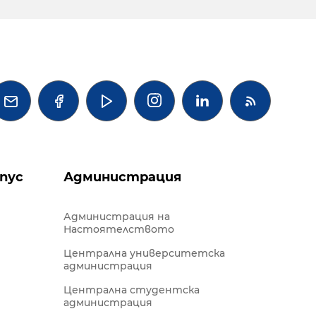




пус
Администрация
Администрация на
Настоятелството
Централна университетска
администрация
Централна студентска
администрация