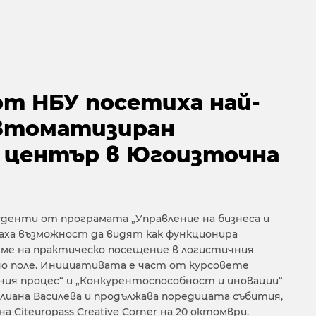
т НБУ посетиха най-
втоматизиран
 център в Югоизточна
денти от програмата „Управление на бизнеса и
ха възможност да видят как функционира
ме на практическо посещение в логистичния
авно поле. Инициативата е част от курсовете
ния процес“ и „Конкурентоспособност и иновации“
Юлиана Василева и продължава поредицата събития,
 Citeuropass Creative Corner на 20 октомври.