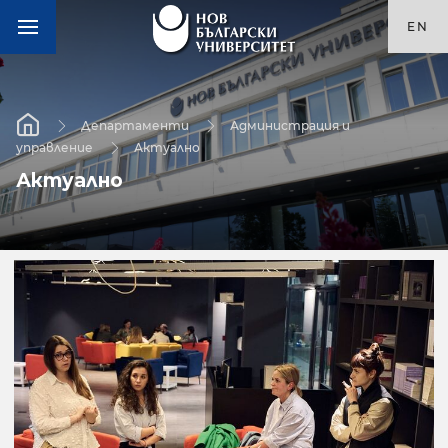
EN
Департаменти
Администрация и
управление
Актуално
Актуално