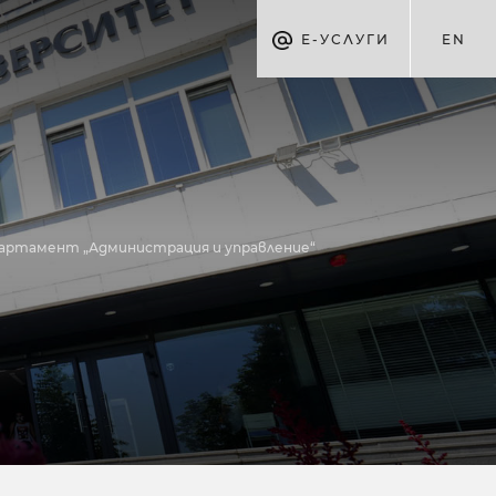
Е-УСЛУГИ
EN
епартамент „Администрация и управление“