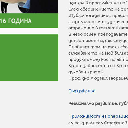
излизал в продължение на 1
След обединението на де
„Публична администрация“
академично сътрудничеств
отражение в тематиката 
В него освен преподават
департамента, със студии
Първият том на този сбо
създаването на Нов бълга
продукт, чрез който авт
всеотдайността на всичк
духовен градеж.
Проф. д-р Людмил Георгие
Съдържание
Регионално развитие, пуб
Приложимост на операци
гл. ас. д-р Ангел Стефанов