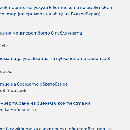
лектронните услуги в контекста на ефективен
сектор (на примера на община Благоевград
)
ние на менторството в публичната
вска
емата за управление на публичините финанси в
жийски
тие на висшето образование
ов Георгиев
онвертиране на оценки в контекста на
тска мобилност
е в службите за сигурност и обществен ред на