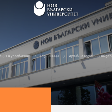
ция и управление
Годишници
Архив на Годишник на д