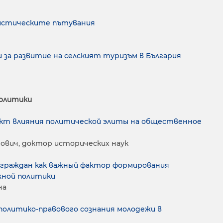
истическите пътувания
за развитие на селският туризъм в България
политики
кт влияния политической элиты на общественное
ович, доктор исторических наук
 граждан как важный фактор формирования
жной политики
на
политико-правового сознания молодежи в