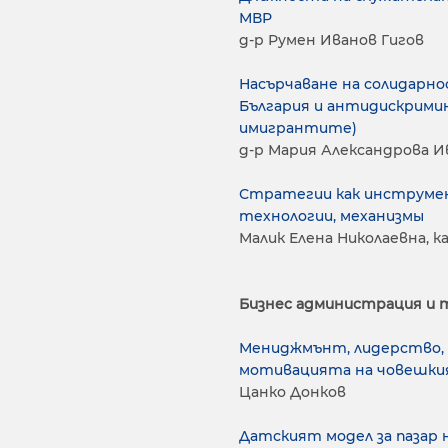
МВР
д-р Румен Иванов Гигов
Насърчаване на солидарно
България и антидискрими
имигрантите)
д-р Мария Александрова И
Стратегии как инструмен
технологии, механизмы
Малик Елена Николаевна, 
Бизнес администрация и 
Мениджмънт, лидерство, 
мотивацията на човешкия
Цанко Донков
Датският модел за пазар 