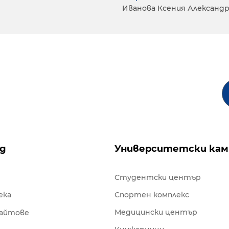
Иванова Ксения Александ
ng
Университетски кам
Студентски център
ека
Спортен комплекс
Медицински център
сайтове