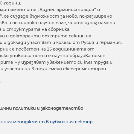
0 години.
партаментите „Бизнес администрация“ и
, се създаде възможност за ново, по-разширено
о и по-широко научно поле, чиито израз намери
и структурата на сборника.
ели и докторанти от трите секции на
 и доклади участват и колеги от Русия и Германия.
рник е посветен на 25 годишнината от
рски университет и е научно-образователен
орите му изразяват уважението си към труда и
и участници в този смело експериментиран
в
лични политики и законодателство
онния мениджмънт в публичния сектор