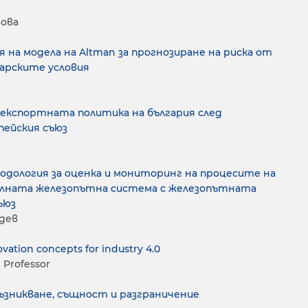
рова
 на модела на Altman за прогнозиране на риска от
арските условия
експортната политика на българия след
пейския съюз
одология за оценка и мониторинг на процесите на
алната железопътна система с железопътната
ъюз
адев
ovation concepts for industry 4.0
 Professor
зникване, същност и разграничение