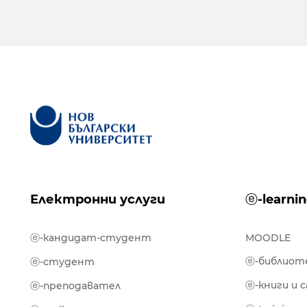
Електронни услуги
ⓔ-learni
ⓔ-кандидат-студент
MOODLE
ⓔ-библиот
ⓔ-студент
ⓔ-книги и 
ⓔ-преподавател