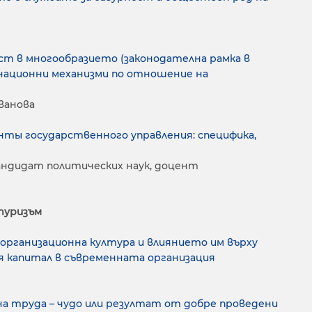
ст в многообразието (законодателна рамка в
национни механизми по отношение на
ванова
ты государственного управления: специфика,
кандидат политических наук, доцент
туризъм
организационна култура и влиянието им върху
 капитал в съвременната организация
на труда – чудо или резултат от добре проведени