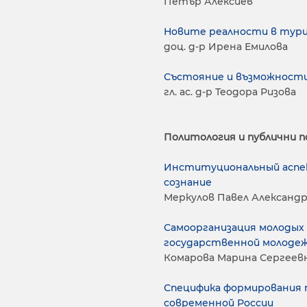
Петър Алексиев
Новите реалности в тур
доц. д-р Ирена Емилова
Състояние и възможности 
гл. ас. д-р Теодора Ризова
Политология и публични 
Институциональный аспе
сознание
Меркулов Павел Александр
Самоорганизация молодых
государственной молоде
Комарова Марина Сергеев
Специфика формирования 
современной России