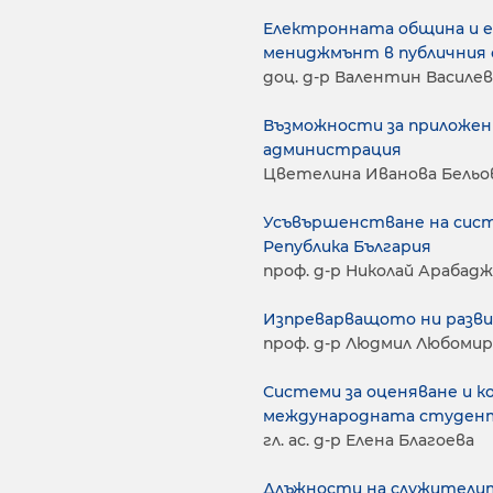
Електронната община и е
мениджмънт в публичния 
доц. д-р Валентин Василев
Възможности за приложе
администрация
Цветелина Иванова Бельо
Усъвършенстване на сист
Република България
проф. д-р Николай Арабад
Изпреварващото ни разви
проф. д-р Людмил Любомир
Системи за оценяване и к
международната студен
гл. ас. д-р Елена Благоева
Длъжности на служителит