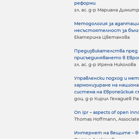
реформи
гл. ас. д-р Мариана Димит
Методология за адаптация
несъстоятелност за бълг
Екатерина Цветанова
Предизвикателства пред 
присъединяването в Евро
гл. ас. д-р Ирена Николова
Управленски подход и мет
хармонизиране на национ
система на Европейския с
доц. д-р Кирил Генадиев Р
On ipr – aspects of open inn
Thomas Hoffmann, Associate
Интернет на вещите – въ