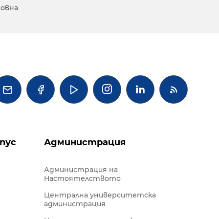
ровна




пус
Администрация
Администрация на
Настоятелството
Централна университетска
администрация