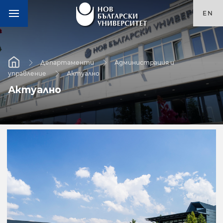
EN
Департаменти
Администрация и
управление
Актуално
Актуално